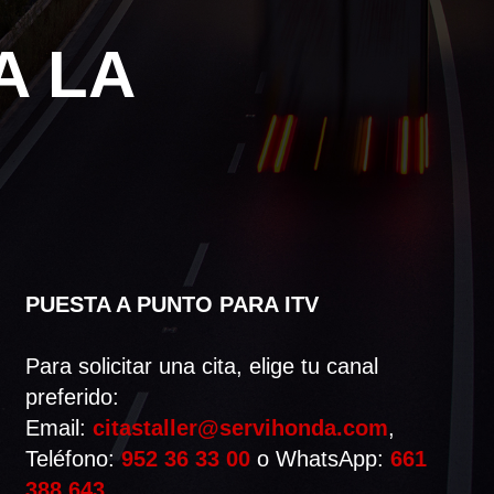
A LA
PUESTA A PUNTO PARA ITV
Para solicitar una cita, elige tu canal
preferido:
Email:
citastaller@servihonda.com
,
Teléfono:
952 36 33 00
o WhatsApp:
661
388 643
.