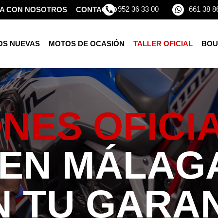
952 36 33 00
661 38 8
A CON NOSOTROS
CONTACTO
OS NUEVAS
MOTOS DE OCASIÓN
TALLER OFICIAL
BOU
ONES OFICI
EN MÁLAG
 TU GARAN