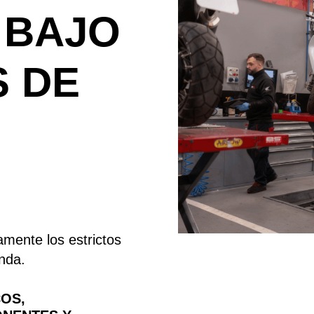
 BAJO
 DE
amente los estrictos
nda.
OS,