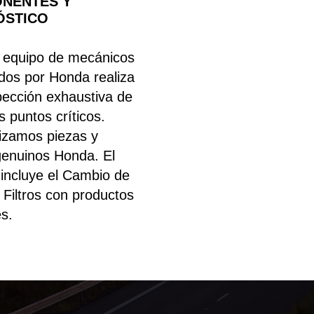
NENTES Y
ÓSTICO
 equipo de mecánicos
ados por Honda realiza
pección exhaustiva de
s puntos críticos.
lizamos piezas y
 genuinos Honda. El
 incluye el Cambio de
 Filtros con productos
es.