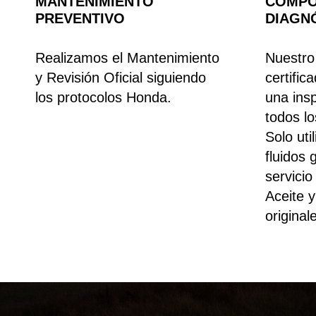
MANTENIMIENTO
COMPO
PREVENTIVO
DIAGN
Realizamos el Mantenimiento
Nuestro
y Revisión Oficial siguiendo
certific
los protocolos Honda.
una ins
todos lo
Solo uti
fluidos
servicio
Aceite y
original