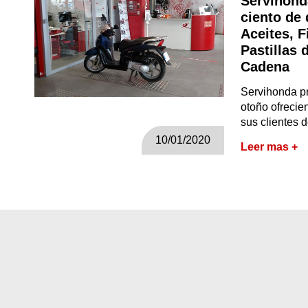
Servihond
ciento de
Aceites, F
Pastillas 
Cadena
Servihonda p
otoño ofrecie
sus clientes d
10/01/2020
Leer mas +