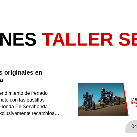
ONES
TALLER S
 originales en
a
endimiento de frenado
oto con las pastillas
e Honda En Servihonda
xclusivamente recambios…
04