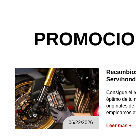
PROMOCI
Recambios
Servihond
Consigue el r
óptimo de tu m
originales d
empleamos e
06/22/2026
Leer mas +