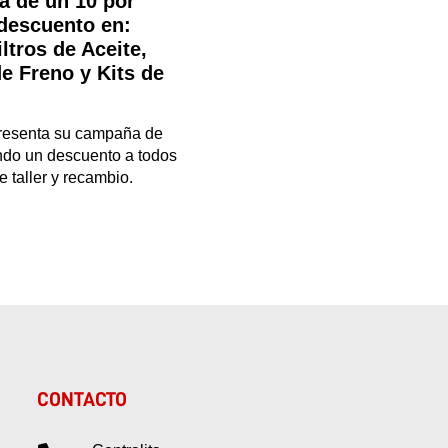
a de un 10 por
 descuento en:
iltros de Aceite,
de Freno y Kits de
resenta su campaña de
ndo un descuento a todos
e taller y recambio.
CONTACTO