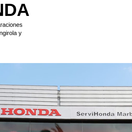
NDA
araciones
ngirola y